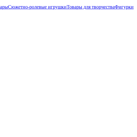
вары
Сюжетно-ролевые игрушки
Товары для творчества
Фигурки