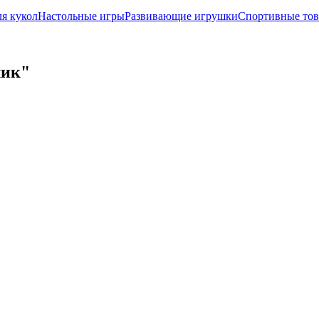
ля кукол
Настольные игры
Развивающие игрушки
Спортивные то
лик"