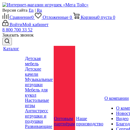
Версия сайта
En
|
Ru
Сравнение
0
Отложенные
0
Корзина
0
пуста
0
Войти
Мой кабинет
8 800 700 33 52
Заказать звонок
Каталог
Детская
мебель
Детские
качели
Музыкальные
игрушки
Мебель для
кукол
О компании
Настольные
игры
О ком
Антистресс
Новос
игрушки и
Оптовым
Наше
Видео
подушки
партнёрам
производство
Благод
Развивающие
Серти