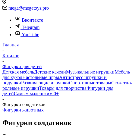
Белгород, Михайловское шоссе, 31/3
mega@megatoys.pro
Вконтакте
Telegram
YouTube
Главная
-
Каталог
-
Фигурки для детей
Детская мебель
Детские качели
Музыкальные игрушки
Мебель
для кукол
Настольные игры
Антистресс игрушки и
подушки
Развивающие игрушки
Спортивные товары
Сюжетно-
ролевые игрушки
Товары для творчества
Фигурки для
детей
Самым маленьким 0+
-
Фигурки солдатиков
Фигурки животных
Фигурки солдатиков