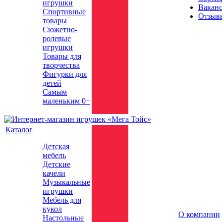
игрушки
Вакан
Спортивные
Отзыв
товары
Сюжетно-
ролевые
игрушки
Товары для
творчества
Фигурки для
детей
Самым
маленьким 0+
Каталог
Детская
мебель
Детские
качели
Музыкальные
игрушки
Мебель для
кукол
О компании
Настольные