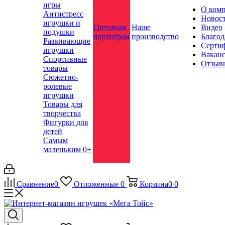
игры
О ком
Антистресс
Новос
игрушки и
Оптовым
Наше
Видео
подушки
партнёрам
производство
Благод
Развивающие
Серти
игрушки
Вакан
Спортивные
Отзыв
товары
Сюжетно-
ролевые
игрушки
Товары для
творчества
Фигурки для
детей
Самым
маленьким 0+
Сравнение
0
Отложенные
0
Корзина
0
0