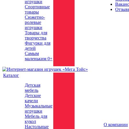
игрушки
Вакан
Спортивные
Отзыв
товары
Сюжетно-
ролевые
игрушки
Товары для
творчества
Фигурки для
детей
Самым
маленьким 0+
Каталог
Детская
мебель
Детские
качели
Музыкальные
игрушки
Мебель для
кукол
О компании
Настольные