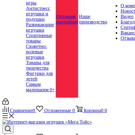
игры
О ком
Антистресс
Новос
игрушки и
Оптовым
Наше
Видео
подушки
партнёрам
производство
Благод
Развивающие
Серти
игрушки
Вакан
Спортивные
Отзыв
товары
Сюжетно-
ролевые
игрушки
Товары для
творчества
Фигурки для
детей
Самым
маленьким 0+
Сравнение
0
Отложенные
0
Корзина
0
0