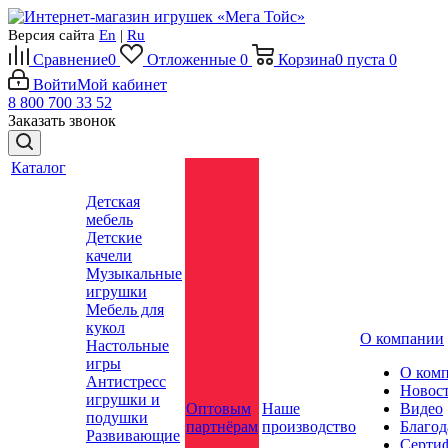
Версия сайта
En
|
Ru
Сравнение
0
Отложенные
0
Корзина
0
пуста
0
Войти
Мой кабинет
8 800 700 33 52
Заказать звонок
Каталог
Детская
мебель
Детские
качели
Музыкальные
игрушки
Мебель для
кукол
О компании
Настольные
игры
О ком
Антистресс
Новос
игрушки и
Оптовым
Наше
Видео
подушки
партнёрам
производство
Благод
Развивающие
Серти