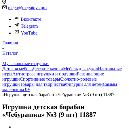
Белгород, Михайловское шоссе, 31/3
mega@megatoys.pro
Вконтакте
Telegram
YouTube
Главная
-
Каталог
-
Музыкальные игрушки
Детская мебель
Детские качели
Мебель для кукол
Настольные
игры
Антистресс игрушки и подушки
Развивающие
игрушки
Спортивные товары
Сюжетно-ролевые
игрушки
Товары для творчества
Фигурки для детей
Самым
маленьким 0+
-
Игрушка детская барабан «Чебурашка» №3 (9 шт) 11887
Игрушка детская барабан
«Чебурашка» №3 (9 шт) 11887